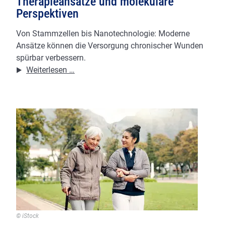
Therapieansätze und molekulare
Perspektiven
Von Stammzellen bis Nanotechnologie: Moderne
Ansätze können die Versorgung chronischer Wunden
spürbar verbessern.
Wundheilung
Weiterlesen …
neu
gedacht:
Innovative
Therapieansätze
und
molekulare
Perspektiven
© iStock