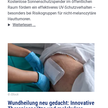
Kostenlose Sonnenschutzspender im öffentlichen
Raum fördern ein effektiveres UV-Schutzverhalten –
besonders bei Risikogruppen für nicht-melanozytäre
Hauttumoren.
Schutz
Weiterlesen …
mit
System:
Öffentliche
Sonnenschutzspender
als
Baustein
der
Hautkrebsprävention
© iStock
Wundheilung neu gedacht: Innovative