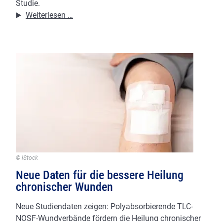
Studie.
Ernährung
Weiterlesen …
und
Hautgesundheit:
Wie
Fett
und
Zucker
die
Allergie-
Schwelle
senken
© iStock
Neue Daten für die bessere Heilung
chronischer Wunden
Neue Studiendaten zeigen: Polyabsorbierende TLC-
NOSF-Wundverbände fördern die Heilung chronischer