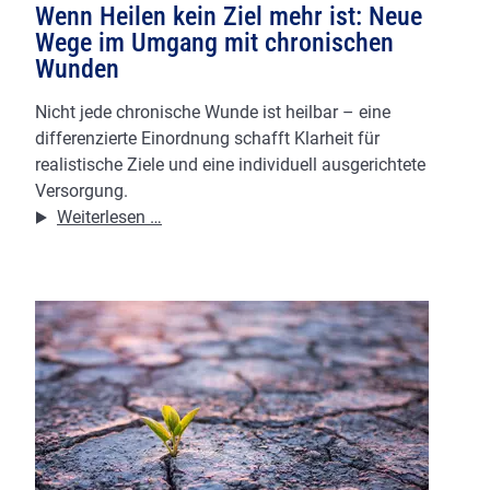
Wenn Heilen kein Ziel mehr ist: Neue
Wege im Umgang mit chronischen
Wunden
Nicht jede chronische Wunde ist heilbar – eine
differenzierte Einordnung schafft Klarheit für
realistische Ziele und eine individuell ausgerichtete
Versorgung.
Wenn
Weiterlesen …
Heilen
kein
Ziel
mehr
ist:
Neue
Wege
im
Umgang
mit