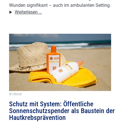
Wunden signifikant – auch im ambulanten Setting.
Neue
Weiterlesen …
Daten
für
die
bessere
Heilung
chronischer
Wunden
© iStock
Schutz mit System: Öffentliche
Sonnenschutzspender als Baustein der
Hautkrebsprävention