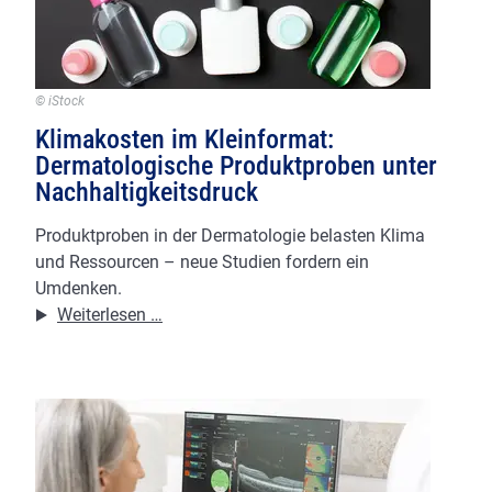
© iStock
Klimakosten im Kleinformat:
Dermatologische Produktproben unter
Nachhaltigkeitsdruck
Produktproben in der Dermatologie belasten Klima
und Ressourcen – neue Studien fordern ein
Umdenken.
Klimakosten
Weiterlesen …
im
Kleinformat:
Dermatologische
Produktproben
unter
Nachhaltigkeitsdruck