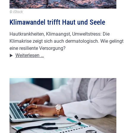
chronischen
Wunden
© iStock
Klimawandel trifft Haut und Seele
Hautkrankheiten, Klimaangst, Umweltstress: Die
Klimakrise zeigt sich auch dermatologisch. Wie gelingt
eine resiliente Versorgung?
Klimawandel
Weiterlesen …
trifft
Haut
und
Seele