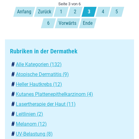
Diagnostik:
Seite 3 von 6
Anfang
Zurück
So
1
2
3
4
5
steigern
6
Vorwärts
Ende
Sie
die
Diagnosegenauigkeit
Rubriken in der Dermathek
Alle Kategorien
(132)
Atopische Dermatitis
(9)
Heller Hautkrebs
(12)
Kutanes Platten­epithel­karzinom
(4)
Lasertherapie der Haut
(11)
Leitlinien
(2)
Melanom
(12)
UV-Belastung
(8)