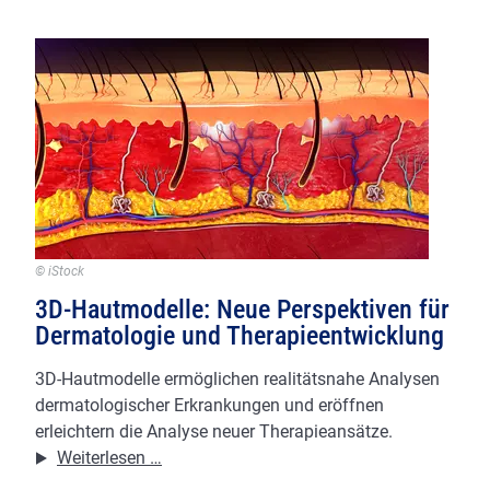
Kindern:
Erhöhtes
Risiko
für
immunvermittelte
Hautkrankheiten
© iStock
3D-Hautmodelle: Neue Perspektiven für
Dermatologie und Therapieentwicklung
3D-Hautmodelle ermöglichen realitätsnahe Analysen
dermatologischer Erkrankungen und eröffnen
erleichtern die Analyse neuer Therapieansätze.
3D-
Weiterlesen …
Hautmodelle: