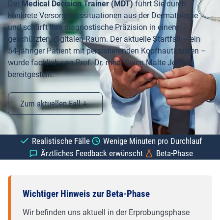
Der
Medical Decision Trainer (MDT)
führt Sie durch
konkrete Versorgungssituationen aus der Dermatologie
und schärft Ihre diagnostische Präzision in einem
geschützten, digitalen Raum. Der aktuelle Startfall – ein
54-jähriger Patient mit persistierenden Kopfhautkrusten –
wurde fachlich von Prof. Dr. med. Swen Malte John
bereitgestellt.
Zum aktuellen Fall
Realistische Fälle
Wenige Minuten pro Durchlauf
Ärztliches Feedback erwünscht
Beta-Phase
Wichtiger Hinweis zur Beta-Phase
Wir befinden uns aktuell in der Erprobungsphase