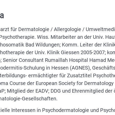
ta
arzt für Dermatologie / Allergologie / Umweltmed
Psychotherapie. Wiss. Mitarbeiter an der Univ. Hautk
hosomatik Bad Wildungen; Komm. Leiter der Klini
hotherapie der Univ. Klinik Giessen 2005-2007; kom
; Senior Consultant Rumaillah Hospital Hamad Med
odermitis-Schulung in Hessen (AGNES), Geschäft
terbildungs- ermächtigter für Zusatztitel Psychot
oma Course der European Society for Dermatology 
P; Mitglied der EADV; DDG und Ehrenmitglied der ö
atologie-Gesellschaften.
ielle Interessen in Psychodermatologie und Psyc