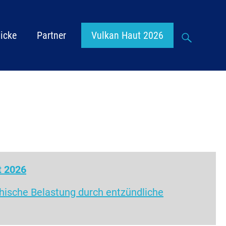
Suche
icke
Partner
Vulkan Haut 2026
t 2026
chische Belastung durch entzündliche