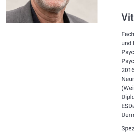
Vi
Fach
und 
Psyc
Psyc
2016
Neur
(Wei
Dipl
ESDa
Derm
Spez