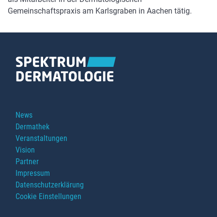
Gemeinschaftspraxis am Karlsgraben in Aachen tätig.
Navigation
News
überspringen
Dermathek
Veranstaltungen
Vision
Partner
Impressum
Datenschutzerklärung
Cookie Einstellungen