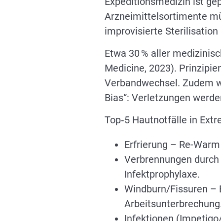
Expeditionsmedizin ist ge
Arzneimittelsortimente müs
improvisierte Sterilisati
Etwa 30 % aller medizinis
Medicine, 2023). Prinzipie
Verbandwechsel. Zudem wa
Bias“: Verletzungen werden
Top‑5 Hautnotfälle in E
Erfrierung – Re-Warm
Verbrennungen durch K
Infektprophylaxe.
Windburn/Fissuren – 
Arbeitsunterbrechung
Infektionen (Impetigo/