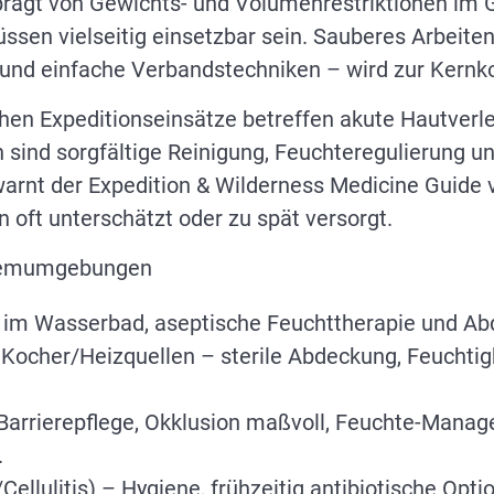
prägt von Gewichts- und Volumenrestriktionen im 
sen vielseitig einsetzbar sein. Sauberes Arbeiten 
on und einfache Verbandstechniken – wird zur Kern
chen Expeditionseinsätze betreffen akute Hautver
n sind sorgfältige Reinigung, Feuchteregulierung u
rnt der Expedition & Wilderness Medicine Guide
 oft unterschätzt oder zu spät versorgt.
xtremumgebungen
 im Wasserbad, aseptische Feuchttherapie und Ab
ocher/Heizquellen – sterile Abdeckung, Feuchtigk
Barrierepflege, Okklusion maßvoll, Feuchte-Mana
.
Cellulitis) – Hygiene, frühzeitig antibiotische Opt