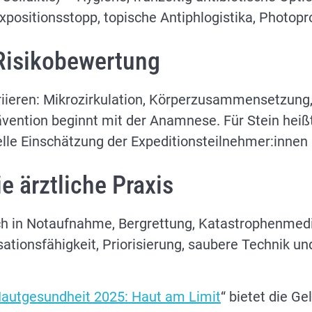
ositionsstopp, topische Antiphlogistika, Photopro
 Risikobewertung
riieren: Mikrozirkulation, Körperzusammensetzung
vention beginnt mit der Anamnese. Für Stein heiß
lle Einschätzung der Expeditionsteilnehmer:innen 
e ärztliche Praxis
uch in Notaufnahme, Bergrettung, Katastrophenmedi
sationsfähigkeit, Priorisierung, saubere Technik u
autgesundheit 2025: Haut am Limit
“ bietet die Ge