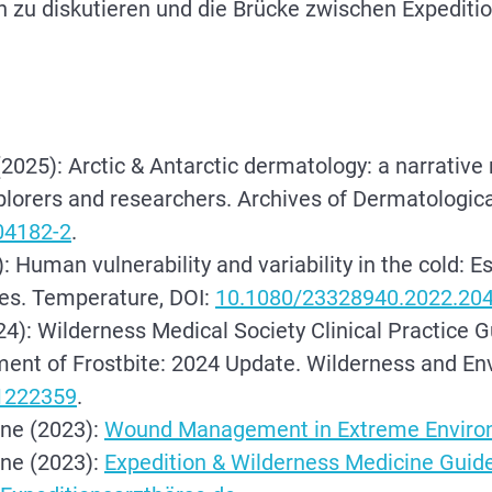
zu diskutieren und die Brücke zwischen Expeditio
(2025): Arctic & Antarctic dermatology: a narrativ
xplorers and researchers. Archives of Dermatologica
04182-2
.
: Human vulnerability and variability in the cold: Es
ies. Temperature, DOI:
10.1080/23328940.2022.20
024): Wilderness Medical Society Clinical Practice G
ent of Frostbite: 2024 Update. Wilderness and En
1222359
.
ne (2023):
Wound Management in Extreme Enviro
ne (2023):
Expedition & Wilderness Medicine Guid