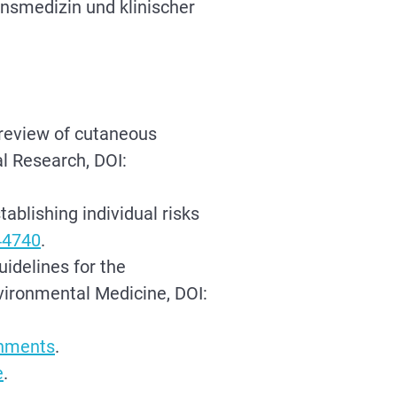
nsmedizin und klinischer
e review of cutaneous
l Research, DOI:
tablishing individual risks
44740
.
uidelines for the
vironmental Medicine, DOI:
nments
.
e
.