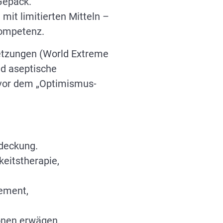
Gepäck.
mit limitierten Mitteln –
kompetenz.
letzungen (World Extreme
nd aseptische
 vor dem „Optimismus-
deckung.
eitstherapie,
gement,
ionen erwägen.