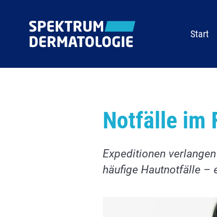
Naviga
Start
Notfälle im
Expeditionen verlangen 
häufige Hautnotfälle – 